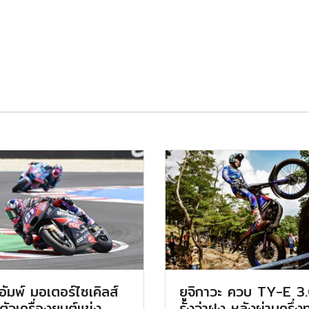
อัมพ์ มอเตอร์ไซเคิลส์
ยูจิกาวะ ควบ TY-E 3
ดตัวเครื่องยนต์แข่ง
รั้งจ่าฝูง หลังผ่านครึ่