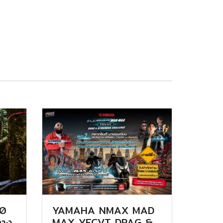
.0
YAMAHA NMAX MAD
งทาง
MAX YECVT DRAG &