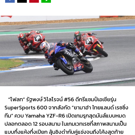
“โฟลท” รัฐพงษ์ วิไลโรจน์ #56 ดีกรีแชมป์เอเชียรุ่น
SuperSports 600 จากสังกัด “ยามาฮ่า ไทยแลนด์ เรซซิ่ง
ทีม” ควบ Yamaha YZF-R6 เปิดเกมรุกสุดมันส์แบบหมด
ปลอกตลอด 12 รอบสนาม ในเกมเวทเรซที่สภาพสนามเป็น
แบบกึ่งแห้งกึ่งเปียก ลุ้นชิงดำกับคู่แข่งจนถึงโค้งสุดท้าย