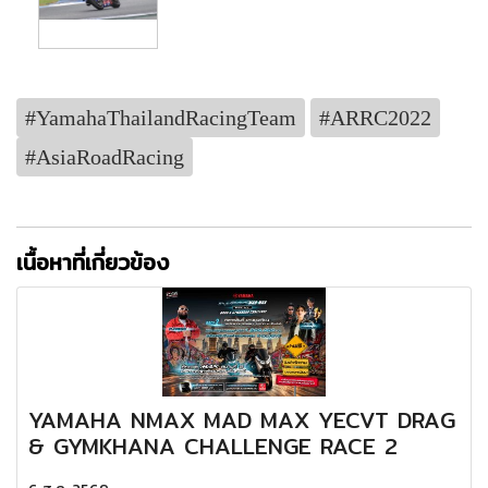
#YamahaThailandRacingTeam
#ARRC2022
#AsiaRoadRacing
เนื้อหาที่เกี่ยวข้อง
YAMAHA NMAX MAD MAX YECVT DRAG
& GYMKHANA CHALLENGE RACE 2