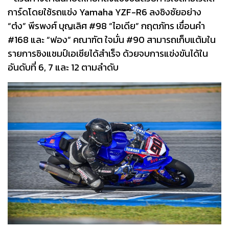
การ์ดโดยใช้รถแข่ง Yamaha YZF-R6 ลงชิงชัยอย่าง
“ต๋ง” พีรพงศ์ บุญเลิศ #98 “ไอเดีย” กฤตภัทร เขื่อนคำ
#168 และ “ฟอง” คณาฑัต ใจมั่น #90 สามารถเก็บแต้มใน
รายการชิงแชมป์เอเชียได้สำเร็จ ด้วยจบการแข่งขันได้ใน
อันดับที่ 6, 7 และ 12 ตามลำดับ