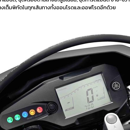
่างเต็มพิกัดในทุกเส้นทางทั้งออนโรดและออฟโรดอีกด้วย