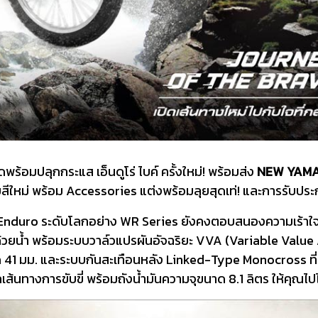
ร้อมปลุกกระแส เอ็นดูโร่ ไบค์ ครั้งใหม่! พร้อมส่ง
NEW YAM
ีใหม่ พร้อม Accessories แต่งพร้อมลุยสุดเท่! และการรับประก
Enduro ระดับโลกอย่าง WR Series ยังคงตอบสนองความเร้าใจในก
นด้วยน้ำ พร้อมระบบวาล์วแปรผันอัจฉริยะ VVA (Variable Valu
1 มม. และระบบกันสะเทือนหลัง Linked-Type Monocross ที่สา
ุกเส้นทางการขับขี่ พร้อมถังน้ำมันความจุขนาด 8.1 ลิตร ให้คุณไป