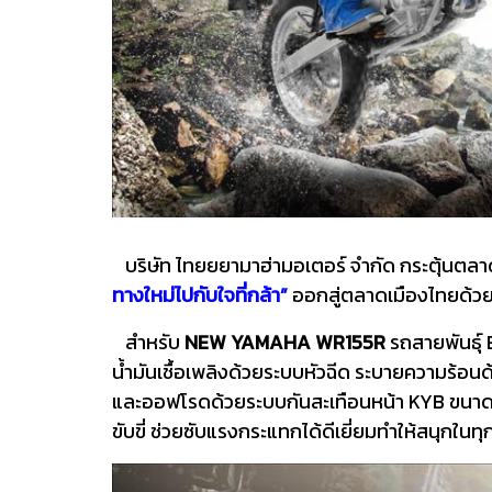
บริษัท ไทยยยามาฮ่ามอเตอร์ จำกัด กระตุ้นตลาดพ
ทางใหม่ไปกับใจที่กล้า”
ออกสู่ตลาดเมืองไทยด้วยส
สำหรับ
NEW YAMAHA WR155R
รถสายพันธุ์ 
น้ำมันเชื้อเพลิงด้วยระบบหัวฉีด ระบายความร้อ
และออฟโรดด้วยระบบกันสะเทือนหน้า KYB ขนาด 4
ขับขี่ ช่วยซับแรงกระแทกได้ดีเยี่ยมทำให้สนุกในท