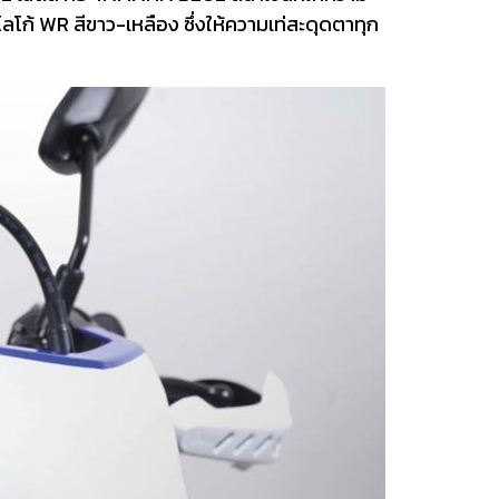
โก้ WR สีขาว-เหลือง ซึ่งให้ความเท่สะดุดตาทุก