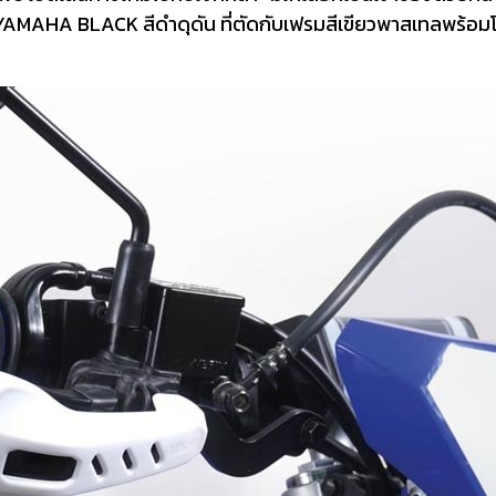
ะ YAMAHA BLACK สีดำดุดัน ที่ตัดกับเฟรมสีเขียวพาสเทลพร้อมโล