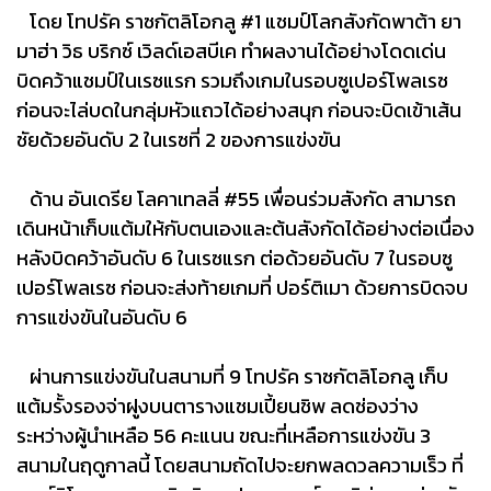
โดย โทปรัค ราซกัตลิโอกลู #1 แชมป์โลกสังกัดพาต้า ยา
มาฮ่า วิธ บริกซ์ เวิลด์เอสบีเค ทำผลงานได้อย่างโดดเด่น
บิดคว้าแชมป์ในเรซแรก รวมถึงเกมในรอบซูเปอร์โพลเรซ
ก่อนจะไล่บดในกลุ่มหัวแถวได้อย่างสนุก ก่อนจะบิดเข้าเส้น
ชัยด้วยอันดับ 2 ในเรซที่ 2 ของการแข่งขัน
ด้าน อันเดรีย โลคาเทลลี่ #55 เพื่อนร่วมสังกัด สามารถ
เดินหน้าเก็บแต้มให้กับตนเองและต้นสังกัดได้อย่างต่อเนื่อง
หลังบิดคว้าอันดับ 6 ในเรซแรก ต่อด้วยอันดับ 7 ในรอบซู
เปอร์โพลเรซ ก่อนจะส่งท้ายเกมที่ ปอร์ติเมา ด้วยการบิดจบ
การแข่งขันในอันดับ 6
ผ่านการแข่งขันในสนามที่ 9 โทปรัค ราซกัตลิโอกลู เก็บ
แต้มรั้งรองจ่าฝูงบนตารางแชมเปี้ยนชิพ ลดช่องว่าง
ระหว่างผู้นำเหลือ 56 คะแนน ขณะที่เหลือการแข่งขัน 3
สนามในฤดูกาลนี้ โดยสนามถัดไปจะยกพลดวลความเร็ว ที่