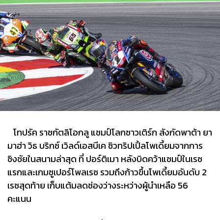
โทปรัค ราซกัตลิโอกลู แชมป์โลกชาวเติร์ก สังกัดพาต้า ยา
มาฮ่า วิธ บริกซ์ เวิลด์เอสบีเค ซิวทริปเปิ้ลโพเดี้ยมจากการ
ชิงชัยในสนามล่าสุด ที่ ปอร์ติเมา หลังบิดคว้าแชมป์ในเรซ
แรกและเกมซูเปอร์โพลเรซ รวมถึงก้าวขึ้นโพเดี้ยมอันดับ 2
เรซสุดท้าย เก็บแต้มลดช่องว่างระหว่างผู้นำเหลือ 56
คะแนน