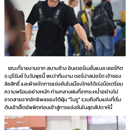
ขณะที่รายงานจาก สนามช้าง อินเตอร์เนชั่นแนล เซอร์กิต
จ.บุรีรัมย์ ในวันพุธนี้ พบว่าทีมงาน ดอร์น่าสปอร์ต เจ้าของ
ลิขสิทธิ์ และฝ่ายจัดการแข่งขันในเมืองไทยได้เร่งมือเตรียม
ความพร้อมอย่างหนัก ท่ามกลางฝนที่เทกระหน่ำอย่างไม่
ขาดสายจากอิทธิพลของไต้ฝุ่น "โนรู" รวมถึงทีมแข่งที่เริ่ม
ต้นเข้าเซ็ตอัพพิตก่อนเข้าสู่การแข่งขันในสุดสัปดาห์นี้