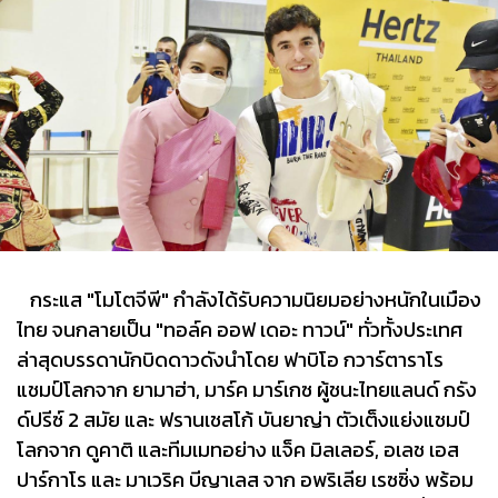
กระแส "โมโตจีพี" กำลังได้รับความนิยมอย่างหนักในเมือง
ไทย จนกลายเป็น "ทอล์ค ออฟ เดอะ ทาวน์" ทั่วทั้งประเทศ
ล่าสุดบรรดานักบิดดาวดังนำโดย ฟาบิโอ กวาร์ตาราโร
แชมป์โลกจาก ยามาฮ่า, มาร์ค มาร์เกซ ผู้ชนะไทยแลนด์ กรัง
ด์ปรีซ์ 2 สมัย และ ฟรานเชสโก้ บันยาญ่า ตัวเต็งแย่งแชมป์
โลกจาก ดูคาติ และทีมเมทอย่าง แจ็ค มิลเลอร์, อเลช เอส
ปาร์กาโร และ มาเวริค บีญาเลส จาก อพริเลีย เรซซิ่ง พร้อม