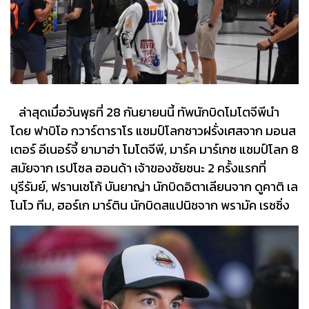
ล่าสุดเมื่อวันพุธที่ 28 กันยายนนี้ ทัพนักบิดโมโตจีพีนำ
โดย ฟาบิโอ กวาร์ตาราโร แชมป์โลกชาวฝรั่งเศสจาก มอนส
เตอร์ อีเนอร์จี้ ยามาฮ่า โมโตจีพี, มาร์ค มาร์เกซ แชมป์โลก 8
สมัยจาก เรปโซล ฮอนด้า เจ้าของชัยชนะ 2 ครั้งแรกที่
บุรีรัมย์, ฟรานเชโก้ บันยาญ่า นักบิดอิตาเลียนจาก ดูคาติ เล
โนโว ทีม, ฮอร์เก มาร์ติน นักบิดสแปนิชจาก พรามัค เรซซิ่ง