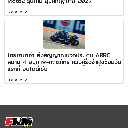
Moto2 รุ่นใหม่ ลุยศึกฤดูกาล 2027
6 ส.ค. 2569
ไทยยามาฮ่า ส่งสัญญาณบวกประเดิม ARRC
สนาม 4 อนุภาพ-กฤตภัทร ควงคู่รั้งจ่าฝูงซ้อมวัน
แรกที่ อินโดนีเซีย
8 ส.ค. 2569