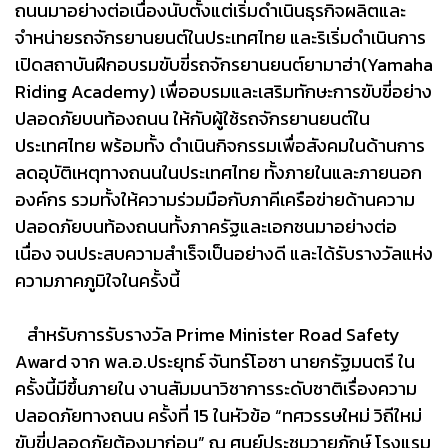
ถนนมาอย่างต่อเนื่องนับตั้งแต่เริ่มดำเนินธุรกิจผลิตและ
จำหน่ายรถจักรยานยนต์ในประเทศไทย และริเริ่มดำเนินการ
เปิดสถาบันฝึกอบรมขับขี่รถจักรยานยนต์ยามาฮ่า(Yamaha
Riding Academy) เพื่ออบรมและเสริมทักษะการขับขี่อย่าง
ปลอดภัยบนท้องถนน ให้กับผู้ใช้รถจักรยานยนต์ใน
ประเทศไทย พร้อมทั้ง ดำเนินกิจกรรมเพื่อสังคมในด้านการ
ลดอุบัติเหตุทางถนนในประเทศไทย ทั้งภายในและภายนอก
องค์กร รวมทั้งให้ความร่วมมือกับภาคีเครือข่ายด้านความ
ปลอดภัยบนท้องถนนทั้งภาครัฐและเอกชนมาอย่างต่อ
เนื่อง จนประสบความสำเร็จเป็นอย่างดี และได้รับรางวัลแห่ง
ความภาคภูมิใจในครั้งนี้
สำหรับการรับรางวัล Prime Minister Road Safety
Award จาก พล.อ.ประยุทธ์ จันทร์โอชา นายกรัฐมนตรี ใน
ครั้งนี้มีขึ้นภายใน งานสัมมนาวิชาการระดับชาติเรื่องความ
ปลอดภัยทางถนน ครั้งที่ 15 ในหัวข้อ “ทศวรรษใหม่ วิถีใหม่
ขับขี่ปลอดภัยต้องมาก่อน” ณ ศูนย์ประชุมวายุภักษ์ โรงแรม