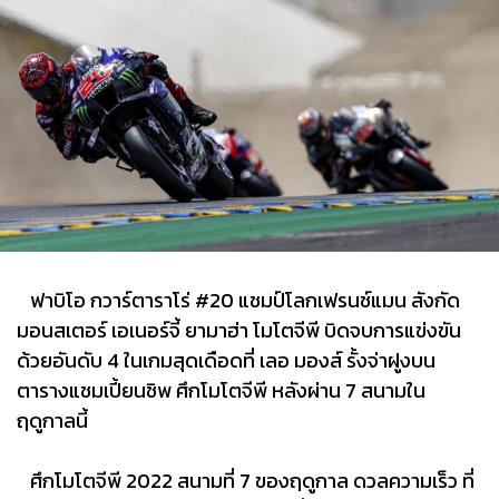
ฟาบิโอ กวาร์ตาราโร่ #20​ แชมป์โลกเฟรน​ช์แมน​ สังกัด
มอนสเตอร์ เอเนอร์จี้ ยามาฮ่า โมโตจีพี บิดจบการแข่งขัน
ด้วยอันดับ 4 ในเกมสุดเดือดที่ เลอ มองส์ รั้งจ่าฝูงบน
ตารางแชมเปี้ยนชิพ ศึกโมโตจีพี หลังผ่าน 7 สนามใน
ฤดูกาล​นี้
ศึกโมโตจีพี 2022 สนามที่ 7 ของฤดูกาล​ ดวลความเร็ว ที่