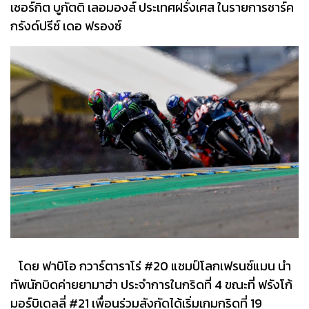
เซอร์กิต บูกัตติ เลอมองส์ ประเทศฝรั่งเศส ในรายการชาร์ค
กรังด์ปรีซ์ เดอ ฟรองซ์
โดย ฟาบิโอ กวาร์ตาราโร่ #20​ แชมป์โลกเฟรนช์แมน นำ
ทัพนักบิดค่ายยามาฮ่า ประจำการในกริดที่ 4 ขณะที่ ฟรังโก้
มอร์บิเดลลี่ #21​ เพื่อนร่วมสังกัดได้เริ่มเกมกริดที่ 19