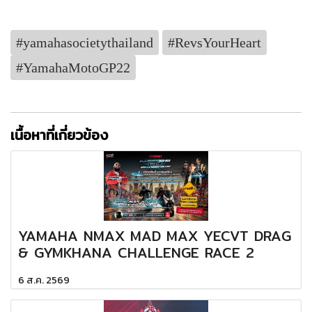
#yamahasocietythailand
#RevsYourHeart
#YamahaMotoGP22
เนื้อหาที่เกี่ยวข้อง
YAMAHA NMAX MAD MAX YECVT DRAG
& GYMKHANA CHALLENGE RACE 2
6 ส.ค. 2569