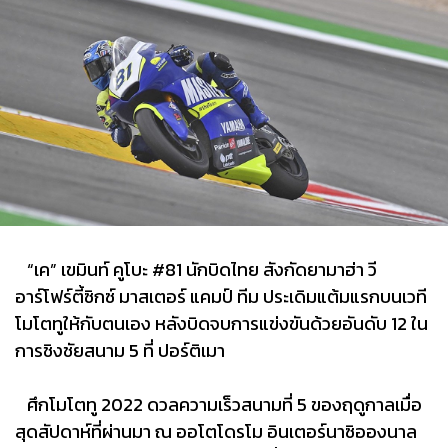
“เค” เขมินท์ คูโบะ #81 นักบิดไทย สังกัดยามาฮ่า วี
อาร์โฟร์ตี้ซิกซ์ มาสเตอร์ แคมป์ ทีม ประเดิมแต้มแรกบนเวที
โมโตทูให้กับตนเอง หลังบิดจบการแข่งขันด้วยอันดับ 12 ใน
การชิงชัยสนาม 5 ที่ ปอร์ติเมา
ศึกโมโตทู 2022 ดวลความเร็วสนามที่ 5 ของฤดูกาลเมื่อ
สุดสัปดาห์ที่ผ่านมา ณ ออโตโดรโม อินเตอร์นาซิอองนาล