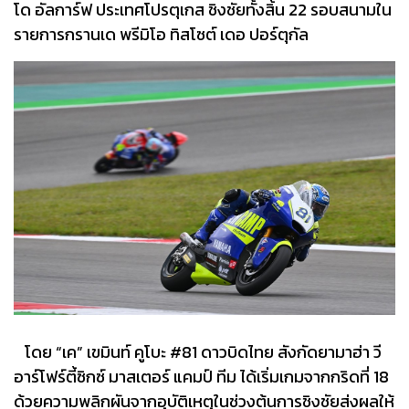
โด อัลการ์ฟ ประเทศโปรตุเกส ชิงชัยทั้งสิ้น 22 รอบสนามใน
รายการกรานเด พรีมิโอ ทิสโซต์ เดอ ปอร์ตุกัล
โดย “เค” เขมินท์ คูโบะ #81 ดาวบิดไทย สังกัดยามาฮ่า วี
อาร์โฟร์ตี้ซิกซ์ มาสเตอร์ แคมป์ ทีม ได้เริ่มเกมจากกริดที่ 18
ด้วยความพลิกผันจากอุบัติเหตุในช่วงต้นการชิงชัยส่งผลให้