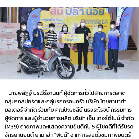
นายพลัฏฐ์ ประวีร์ชานนท์ ผู้จัดการทั่วไปฝ่ายการตลาด
กลุ่มรถสปอร์ตและกลุ่มรถครอบครัว บริษัท ไทยยามาฮ่า
มอเตอร์ จำกัด ร่วมกับ คุณปัญชลีย์ นิธิจิระโรจน์ กรรมการ
ผู้จัดการ และผู้อำนวยการผลิต บริษัท เอ็ม เทอร์ตี้ไนน์ จำกัด
(M39) ถ่ายภาพและแสดงความยินดีกับ 5 ผู้โชคดีที่ได้รับรถ
จักรยานยนต์ ยามาฮ่า “ฟินน์” จากการส่งตั๋วชมภาพยนตร์