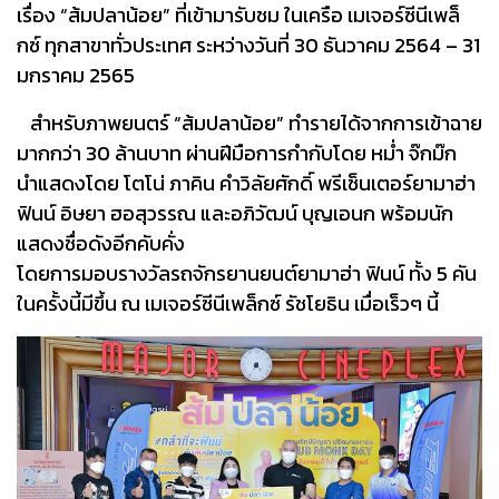
เรื่อง “ส้มปลาน้อย” ที่เข้ามารับชม ในเครือ เมเจอร์ซีนีเพล็
กซ์ ทุกสาขาทั่วประเทศ ระหว่างวันที่ 30 ธันวาคม 2564 – 31
มกราคม 2565
สำหรับภาพยนตร์ “ส้มปลาน้อย” ทำรายได้จากการเข้าฉาย
มากกว่า 30 ล้านบาท ผ่านฝีมือการกำกับโดย หม่ำ จ๊กม๊ก
นำแสดงโดย โตโน่ ภาคิน คำวิลัยศักดิ์ พรีเซ็นเตอร์ยามาฮ่า
ฟินน์ อิษยา ฮอสุวรรณ และอภิวัฒน์ บุญเอนก พร้อมนัก
แสดงชื่อดังอีกคับคั่ง
โดยการมอบรางวัลรถจักรยานยนต์ยามาฮ่า ฟินน์ ทั้ง 5 คัน
ในครั้งนี้มีขึ้น ณ เมเจอร์ซีนีเพล็กซ์ รัชโยธิน เมื่อเร็วๆ นี้