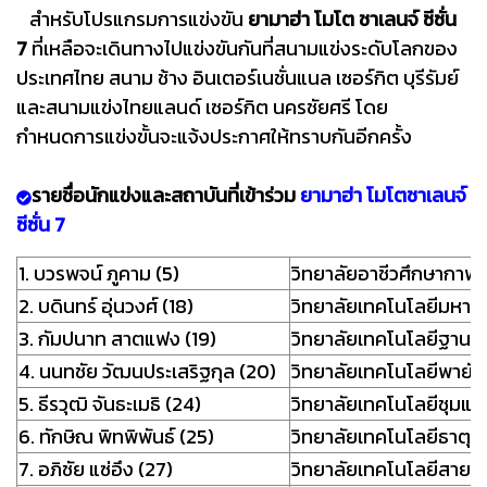
สำหรับโปรแกรมการแข่งขัน
ยามาฮ่า โมโต ชาเลนจ์ ซีซั่น
7
ที่เหลือจะเดินทางไปแข่งขันกันที่สนามแข่งระดับโลกของ
ประเทศไทย สนาม ช้าง อินเตอร์เนชั่นแนล เซอร์กิต บุรีรัมย์
และสนามแข่งไทยแลนด์ เซอร์กิต นครชัยศรี โดย
กำหนดการแข่งขั้นจะแจ้งประกาศให้ทราบกันอีกครั้ง
รายชื่อนักแข่งและสถาบันที่เข้าร่วม
ยามาฮ่า โมโตชาเลนจ์
ซีซั่น 7
1. บวรพจน์ ภูคาม (5)
วิทยาลัยอาชีวศึกษากาฬสิ
2. บดินทร์ อุ่นวงศ์ (18)
วิทยาลัยเทคโนโลยีมหาช
3. กัมปนาท สาตแฟง (19)
วิทยาลัยเทคโนโลยีฐานเ
4. นนทชัย วัฒนประเสริฐกุล (20)
วิทยาลัยเทคโนโลยีพายัพ
5. ธีรวุฒิ จันธะเมธิ (24)
วิทยาลัยเทคโนโลยีชุมแ
6. ทักษิณ พิทพิพันธ์ (25)
วิทยาลัยเทคโนโลยีธาตุ
7. อภิชัย แซ่อึง (27)
วิทยาลัยเทคโนโลยีสายมิต