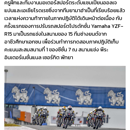
ครูฝึกและทีมงานมอเตอร์สปอร์ตระดับแชมเปี้ยนออลเจ
แปนและเอเชียโรดเรซซิ่งจากทีมยามาฮ่าเป็นที่เรียบร้อยแล้ว
เวลาแห่งความท้าทายในภาคปฎิบัติได้เดินหน้าต่อเนื่อง กับ
ครั้งแรกของการปรับรถสปอร์ตโปรดักชั่น Yamaha YZF-
R15 มาเป็นรถแข่งในสนามของ 15 ทีมช่างยนต์จาก
อาชีวศึกษาเอกชน เพื่อร่วมทำการทดสอบภาคปฎิบัติเก็บ
คะแนนสะสมสนามที่ 1 ของซีซั่น 7 ณ สนามแข่ง พีระ
อินเตอร์เนชั่นแนล เซอร์กิต พัทยา