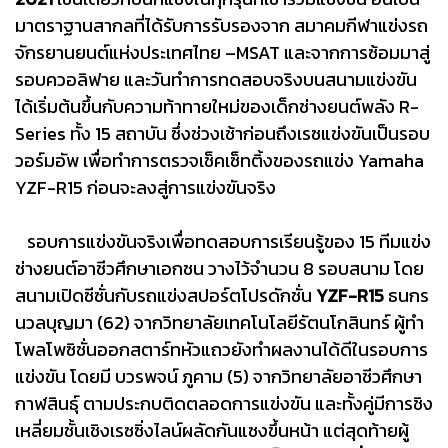
มาตราฐานสากลที่ได้รับการรับรองจาก สมาคมกีฬาแข่งรถ
จักรยานยนต์แห่งประเทศไทย –MSAT และจากการซ้อมมาสู่
รอบควอลิฟาย และวันทำการทดสอบจริงบนสนามแข่งขัน
ได้เริ่มต้นขึ้นกับความท้าทายใหม่ของเด็กช่างยนต์พลัง R-
Series ทั้ง 15 สถาบัน ซึ่งช่วงเช้าก่อนถึงเรซแข่งขันเป็นรอบ
วอร์มอัพ เพื่อทำการตรวจเช็คเซ็ทติ้งของรถแข่ง Yamaha
YZF-R15 ก่อนจะลงสู่การแข่งขันจริง
รอบการแข่งขันจริงเพื่อทดสอบการเรียนรู้ของ 15 ทีมแข่ง
ช่างยนต์อาชีวศึกษาเอกชน วางไว้จำนวน 8 รอบสนาม โดย
สนามเปิดซีซั่นกับรถแข่งสปอร์ตโปรดักชั่น
YZF-R15
ธนกร
นวลบุญมา (62) จากวิทยาลัยเทคโนโลยีรัตนโกสินทร์ ผู้ทำ
โพลโพซิชั่นออกสตาร์ทหัวแถวยังทำผลงานได้ดีในรอบการ
แข่งขัน โดยมี บวรพจน์ ภูคาม (5) จากวิทยาลัยอาชีวศึกษา
กาฬสินธุ์ ตามประกบติดตลอดการแข่งขัน และทั้งคู่มีการชิง
เหลี่ยมชั้นเชิงเรซซิ่งไลน์ผลัดกันแซงขึ้นหน้า แต่สุดท้ายผู้