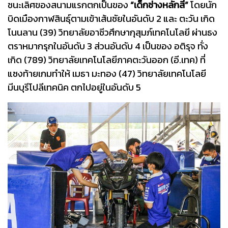
ชนะเลิศของสนามแรกตกเป็นของ
“เด็กช่างหลักสี่”
โดยนัก
บิดเมืองกาฬสินธุ์ตามเข้าเส้นชัยในอันดับ 2 และ ตะวัน เกิด
โนนลาน (39) วิทยาลัยอาชีวศึกษากุสุมภ์เทคโนโลยี ผ่านธง
ตราหมากรุกในอันดับ 3 ส่วนอันดับ 4 เป็นของ อติรุจ ทั่ง
เกิด (789) วิทยาลัยเทคโนโลยีภาคตะวันออก (อี.เทค) ที่
แซงท้ายเกมทำให้ เมธา มะทอง (47) วิทยาลัยเทคโนโลยี
มีนบุรีโปลีเทคนิค ตกไปอยู่ในอันดับ 5