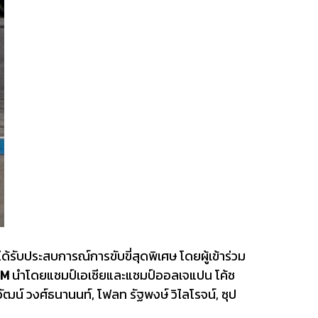
ด้รับประสบการณ์การขับขี่สุดพิเศษ โดยผู้เข้าร่วม
AM
นำโดยแชมป์เอเชียและแชมป์ออลเจแปน โค้ช
ัฒน์ วงศ์ธนานนท์, โฟลท รัฐพงษ์ วิไลโรจน์, ซุป