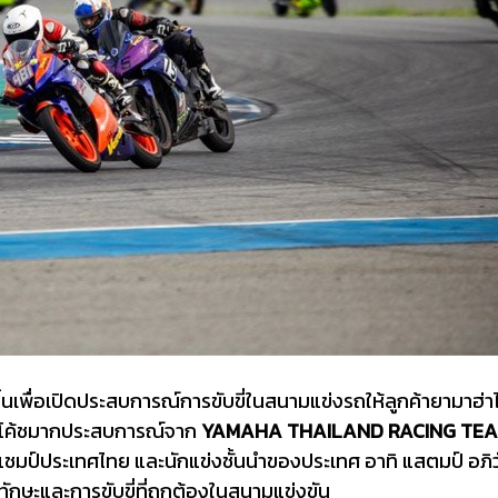
ึ้นเพื่อเปิดประสบการณ์การขับขี่ในสนามแข่งรถให้ลูกค้ายามาฮ่าไ
กโค้ชมากประสบการณ์​จาก
YAMAHA THAILAND RACING TE
ีตแชมป์ประเทศไทย และนักแข่งชั้นนำของประเทศ อาทิ แสตมป์ อภิว
มทักษะและการขับขี่ที่ถูกต้องในสนามแข่งขัน