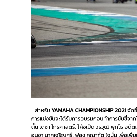
สำหรับ
YAMAHA CHAMPIONSHIP 2021
จัดข
การแข่งขันจะได้รับการอบรมก่อนทำการขับขี่จา
ตั้น เดชา ไกรศาสตร์, โค้ชเป็ด วรวุฒิ พุทโธ อด
อนุชา นาคเจริญศรี, ฟอง คณาฑัต ใจมั่น เพื่อเพิ่