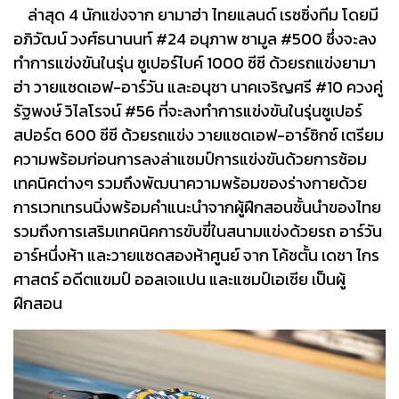
ล่าสุด 4 นักแข่งจาก ยามาฮ่า ไทยแลนด์ เรซซิ่งทีม โดยมี
อภิวัฒน์ วงศ์ธนานนท์ #24 อนุภาพ ซามูล #500 ซึ่งจะลง
ทำการแข่งขันในรุ่น ซูเปอร์ไบค์ 1000 ซีซี ด้วยรถแข่งยามา
ฮ่า วายแซดเอฟ-อาร์วัน และอนุชา นาคเจริญศรี #10 ควงคู่
รัฐพงษ์ วิไลโรจน์ #56 ที่จะลงทำการแข่งขันในรุ่นซูเปอร์
สปอร์ต 600 ซีซี ด้วยรถแข่ง วายแซดเอฟ-อาร์ซิกซ์ เตรียม
ความพร้อมก่อนการลงล่าแชมป์การแข่งขันด้วยการซ้อม
เทคนิคต่างๆ รวมถึงพัฒนาความพร้อมของร่างกายด้วย
การเวทเทรนนิ่งพร้อมคำแนะนำจากผู้ฝึกสอนชั้นนำของไทย
รวมถึงการเสริมเทคนิคการขับขี่ในสนามแข่งด้วยรถ อาร์วัน
อาร์หนึ่งห้า และวายแซดสองห้าศูนย์ จาก โค้ชตั้น เดชา ไกร
ศาสตร์ อดีตแขมป์ ออลเจแปน และแชมป์เอเชีย เป็นผู้
ฝึกสอน