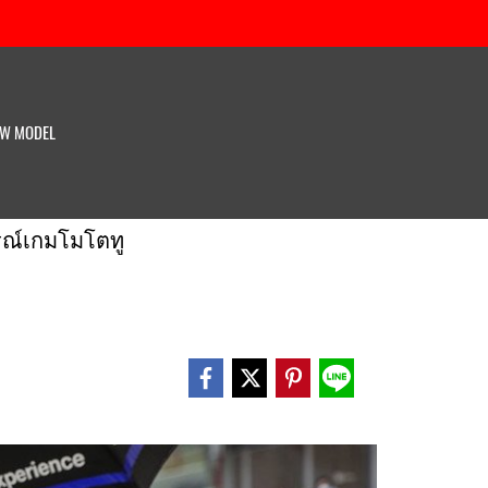
W MODEL
รณ์เกมโมโตทู