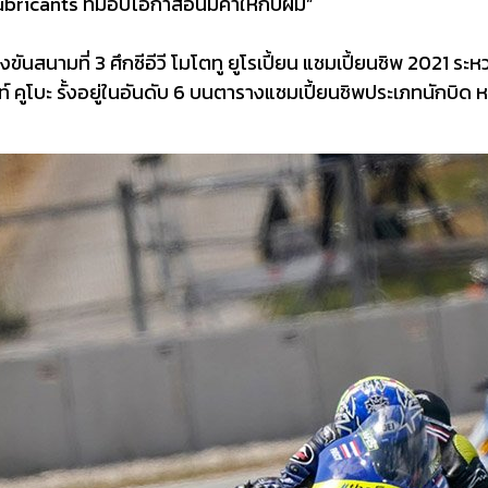
icants ที่มอบโอกาสอันมีค่าให้กับผม”
มที่ 3 ศึกซีอีวี โมโตทู ยูโรเปี้ยน แชมเปี้ยนชิพ 2021 ระหว่างว
์ คูโบะ รั้งอยู่ในอันดับ 6 บนตารางแชมเปี้ยนชิพประเภทนักบิด 