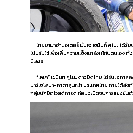
ไทยยามาฮ่ามอเตอร์ มั่นใจ เขมินท์ คูโบะ ได้รับ
ไปปรับใช้เพื่อเพิ่มความแข็งแกร่งให้กับตนเอง 
Class
“เคเค” เขมินท์ คูโบะ ดาวบิดไทย ได้รับโอกาสลง
บาร์เซโลน่า-คาตาลุนญ่า ประเทศไทย ภายใต้สังกัดว
กลุ่มนักบิดไวลด์การ์ด ก่อนจะบิดจบการแข่งขัน