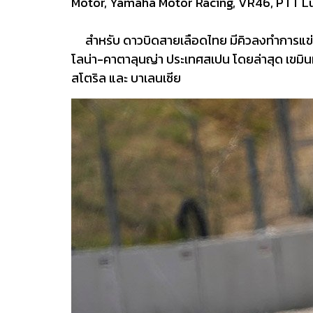
Motor, Yamaha Motor Racing, VR46, PTT Lubr
สำหรับ ดาวบิดสายเลือดไทย มีคิวลงทำการแข่งขันสนา
โลน่า-คาตาลุนญ่า ประเทศสเปน โดยล่าสุด เขมินท
สโตริล และ บาเลนเซีย