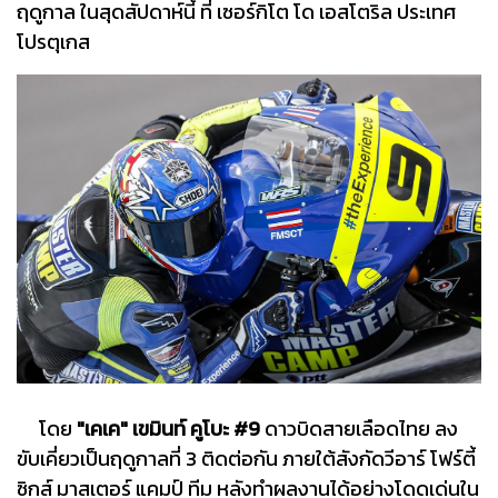
ฤดูกาล ในสุดสัปดาห์นี้ ที่ เซอร์กิโต โด เอสโตริล ประเทศ
โปรตุเกส
โดย
"เคเค" เขมินท์ คูโบะ #9
ดาวบิดสายเลือดไทย ลง
ขับเคี่ยวเป็นฤดูกาลที่ 3 ติดต่อกัน ภายใต้สังกัดวีอาร์ โฟร์ตี้
ซิกส์ มาสเตอร์ แคมป์ ทีม หลังทำผลงานได้อย่างโดดเด่นใน