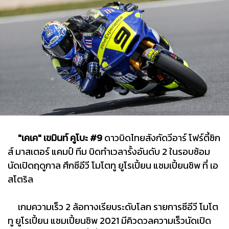
"เคเค" เขมินท์ คูโบะ #9
ดาวบิดไทยสังกัดวีอาร์ โฟร์ตี้ซิก
ส์ มาสเตอร์ แคมป์ ทีม บิดทำเวลารั้งอันดับ 2 ในรอบซ้อม
นัดเปิดฤดูกาล ศึกซีอีวี โมโตทู ยูโรเปี้ยน แชมเปี้ยนชิพ ที่ เอ
สโตริล
เกมความเร็ว 2 ล้อทางเรียบระดับโลก รายการซีอีวี โมโต
ทู ยูโรเปี้ยน แชมเปี้ยนชิพ 2021 มีคิวดวลความเร็วนัดเปิด