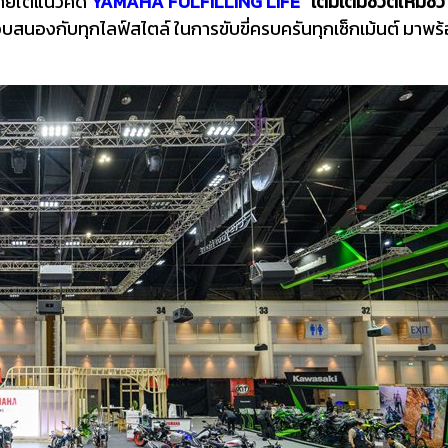
ภายใต้แนวคิด
YAMAHA FULFILLING LIFE
“เติมเต็มชีวิตให้มีชี
สนองกับทุกไลฟ์สไตล์ ในการขับขี่ครบครันทุกเซ็กเม้นต์ มาพร้