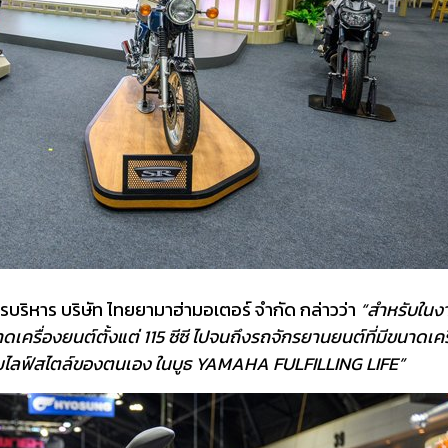
ิหาร บริษัท ไทยยามาฮ่ามอเตอร์ จำกัด กล่าวว่า
“สำหรับในงา
นาดเครื่องยนต์ตั้งแต่ 115 ซีซี ไปจนถึงรถจักรยานยนต์ที่มีขนาดเ
งตามไลฟ์สไตล์ของตนเอง ในบูธ YAMAHA FULFILLING LIFE”