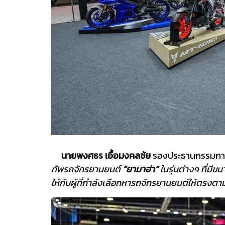
นายพงศธร เอื้อมงคลชัย
รองประธานกรรมการบร
ทัพรถจักรยานยนต์
“ยามาฮ่า”
ในรุ่นต่างๆ ที่มีข
ให้กับผู้ที่กำลังเลือกหารถจักรยานยนต์ให้ตร