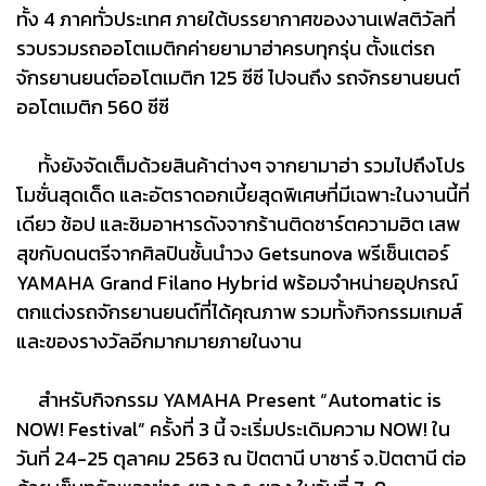
ทั้ง 4 ภาคทั่วประเทศ ภายใต้บรรยากาศของงานเฟสติวัลที่
รวบรวมรถออโตเมติกค่ายยามาฮ่าครบทุกรุ่น ตั้งแต่รถ
จักรยานยนต์ออโตเมติก 125 ซีซี ไปจนถึง รถจักรยานยนต์
ออโตเมติก 560 ซีซี
ทั้งยังจัดเต็มด้วยสินค้าต่างๆ จากยามาฮ่า รวมไปถึงโปร
โมชั่นสุดเด็ด และอัตราดอกเบี้ยสุดพิเศษที่มีเฉพาะในงานนี้ที่
เดียว ช้อป และชิมอาหารดังจากร้านติดชาร์ตความฮิต เสพ
สุขกับดนตรีจากศิลปินชั้นนำวง Getsunova พรีเซ็นเตอร์
YAMAHA Grand Filano Hybrid พร้อมจำหน่ายอุปกรณ์
ตกแต่งรถจักรยานยนต์ที่ได้คุณภาพ รวมทั้งกิจกรรมเกมส์
และของรางวัลอีกมากมายภายในงาน
สำหรับกิจกรรม YAMAHA Present “Automatic is
NOW! Festival” ครั้งที่ 3 นี้ จะเริ่มประเดิมความ NOW! ใน
วันที่ 24-25 ตุลาคม 2563 ณ ปัตตานี บาซาร์ จ.ปัตตานี ต่อ