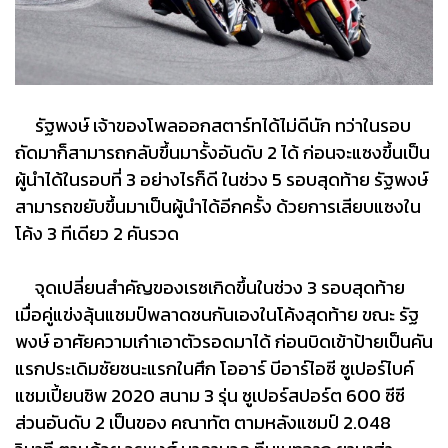
รัฐพงษ์ เจ้าของโพลออกสตาร์ทได้ไม่ดีนัก ทว่าในรอบ
ถัดมาก็สามารถกลับขึ้นมารั้งอันดับ 2 ได้ ก่อนจะแซงขึ้นเป็น
ผู้นำได้ในรอบที่ 3 อย่างไรก็ดี ในช่วง 5 รอบสุดท้าย รัฐพงษ์
สามารถขยับขึ้นมาเป็นผู้นำได้อีกครั้ง ด้วยการเสียบแซงใน
โค้ง 3 ทีเดียว 2 คันรวด
จุดเปลี่ยนสำคัญของเรซเกิดขึ้นในช่วง 3 รอบสุดท้าย
เมื่อคู่แข่งลุ้นแชมป์พลาดชนกันเองในโค้งสุดท้าย ขณะ รัฐ
พงษ์ อาศัยความเก๋าเอาตัวรอดมาได้ ก่อนบิดเข้าป้ายเป็นคัน
แรกประเดิมชัยชนะแรกในศึก โออาร์ บีอาร์ไอซี ซูเปอร์ไบค์
แชมเปี้ยนชิพ 2020 สนาม 3 รุ่น ซูเปอร์สปอร์ต 600 ซีซี
ส่วนอันดับ 2 เป็นของ คณาทัต ตามหลังแชมป์ 2.048