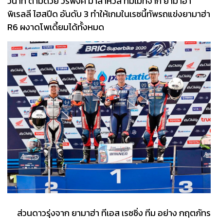
วินาที ตามด้วย วรพงศ์ มาลาหวล ทีมเมทจาก ยามาฮ่า
พิเรลลี ไฮสปีด อันดับ 3 ทำให้เกมในเรซนี้ทัพรถแข่งยามาฮ่า
R6 ผงาดโพเดี้ยมได้ทั้งหมด
ส่วนดาวรุ่งจาก ยามาฮ่า ทีเอส เรซซิ่ง ทีม อย่าง กฤตภัทร