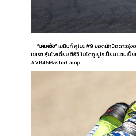
“เคเคซัง”
เขมินท์ คูโบะ #9 ยอดนักบิดดาวรุ่ง
เฆเรซ ลุ้นโพเดี้ยม ซีอีวี โมโตทู ยูโรเปี้ยน แชมเ
#VR46MasterCamp