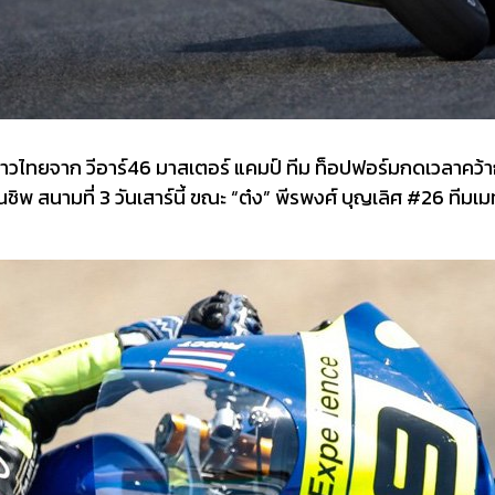
ชาวไทยจาก วีอาร์46 มาสเตอร์ แคมป์ ทีม ท็อปฟอร์มกดเวลาคว้ากร
ปี้ยนชิพ สนามที่ 3 วันเสาร์นี้ ขณะ “ต๋ง” พีรพงศ์ บุญเลิศ #26 ท