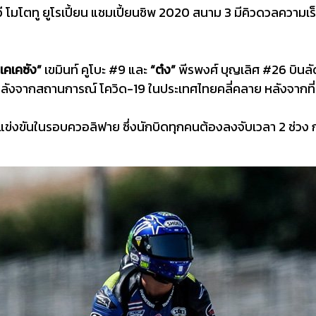
มโตทู ยูโรเปี้ยน แชมเปี้ยนชิพ 2020 สนาม 3 มีคิวดวลความเร็ว
“เคเคซัง”
เขมินท์ คูโบะ #9 และ
“ต๋ง”
พีรพงศ์ บุญเลิศ #26 บินลัด
วหลังจากสถานการณ์ โควิด-19 ในประเทศไทยคลี่คลาย หลังจากที
ารแข่งขันในรอบควอลิฟาย ซึ่งนักบิดทุกคนต้องลงจับเวลา 2 ช่ว