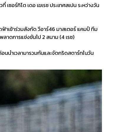
ที่ เซอร์กิโต เดอ เฆเรซ ประเทศสเปน ระหว่างวัน
ฟ้าเข้าร่วมสังกัด วีอาร์46 มาสเตอร์ แคมป์ ทีม
่พลาดการแข่งขันไป 2 สนาม (4 เรซ)
ง ก่อนนำเวลามารวมกันและจัดกริดสตาร์ทในวัน