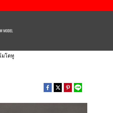
W MODEL
 โมโตทู