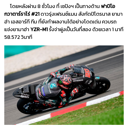
โดยหลังผ่าน 8 ชั่วโมง ที่ เซปังฯ เป็นทางด้าน
ฟาบิโอ
กวาตาร์ราโร่ #21
ดาวรุ่งเฟรนช์แมน สังกัดปิโตรนาส ยามา
ฮ่า เอสอาร์ที ทีม ที่ยังทำผลงานได้อย่างโดดเด่น ควบรถ
แข่งยามาฮ่า
YZR-M1
รั้งจ่าฝูงเป็นวันที่สอง ด้วยเวลา 1 นาที
58.572 วินาที