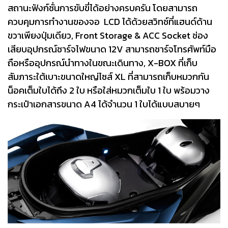
สถานะฟังก์ชั่นการขับขี่ได้อย่างครบครัน โดยสามารถ
ควบคุมการทำงานของจอ LCD ได้ด้วยสวิทช์ที่แฮนด์ด้าน
ขวาเพียงปุ่มเดียว, Front Storage & ACC Socket ช่อง
เสียบอุปกรณ์ชาร์จไฟขนาด 12V สามารถชาร์จโทรศัพท์มือ
ถือหรืออุปกรณ์นำทางในขณะเดินทาง, X-BOX ที่เก็บ
สัมภาระใต้เบาะขนาดใหญ่ไซส์ XL ที่สามารถเก็บหมวกกัน
น็อคเต็มใบได้ถึง 2 ใบ หรือใส่หมวกเต็มใบ 1 ใบ พร้อมวาง
กระเป๋าเอกสารขนาด A4 ได้จำนวน 1 ใบได้แบบสบายๆ