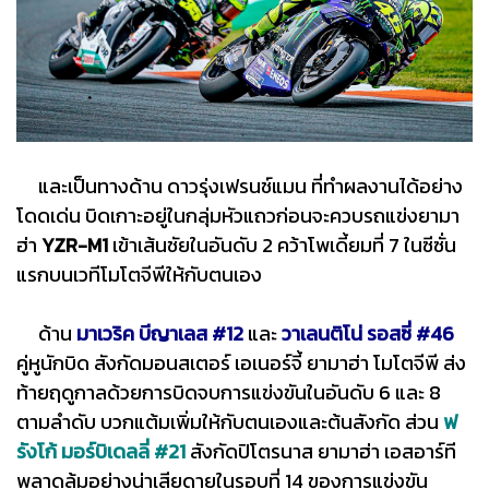
และเป็นทางด้าน ดาวรุ่งเฟรนช์แมน ที่ทำผลงานได้อย่าง
โดดเด่น บิดเกาะอยู่ในกลุ่มหัวแถวก่อนจะควบรถแข่งยามา
ฮ่า
YZR-M1
เข้าเส้นชัยในอันดับ 2 คว้าโพเดี้ยมที่ 7 ในซีซั่น
แรกบนเวทีโมโตจีพีให้กับตนเอง
ด้าน
มาเวริค บีญาเลส #12
และ
วาเลนติโน่ รอสซี่ #46
คู่หูนักบิด สังกัดมอนสเตอร์ เอเนอร์จี้ ยามาฮ่า โมโตจีพี ส่ง
ท้ายฤดูกาลด้วยการบิดจบการแข่งขันในอันดับ 6 และ 8
ตามลำดับ บวกแต้มเพิ่มให้กับตนเองและต้นสังกัด ส่วน
ฟ
รังโก้ มอร์บิเดลลี่ #21
สังกัดปิโตรนาส ยามาฮ่า เอสอาร์ที
พลาดล้มอย่างน่าเสียดายในรอบที่ 14 ของการแข่งขัน