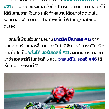
#21
ดาวบิดชาวฝรั่งเศส สังกัดปิโตรนาส ยามาฮ่า เอสอาร์ที
ได้เริ่มเกมจากหัวแถว หลังทำผลงานได้อย่างโดดเด่นใน
รอบควอลิฟาย บิดคว้าโพลโพซิชั่นที่ 6 ในฤดูกาลให้กับ
ตนเอง
ขณะที่เพื่อนร่วมค่ายอย่าง
มาเวริค บีญาเลส #12
จาก
มอนสเตอร์ เอเนอร์จี้ ยามาฮ่า โมโตจีพี ประจำการณ์ในกริด
ที่ 4 ถัดไปเป็น
ฟรังโก้ มอร์บิเดลลี่ #21
สังกัดปิโตรนาส ยา
มาฮ่า เอสอาร์ที ในกริดที่ 5 ส่วน
วาเลนติโน่ รอสซี่ #46
ได้
เริ่มเกมจากกริดที่ 12