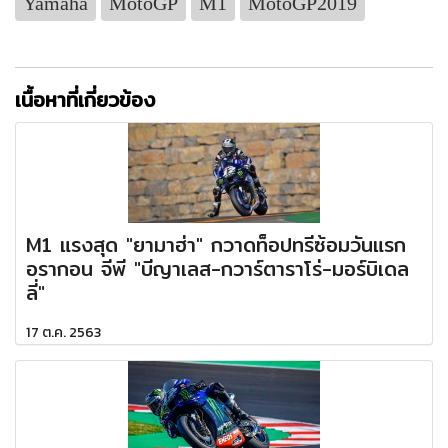
Yamaha
MotoGP
M1
MotoGP2019
เนื้อหาที่เกี่ยวข้อง
M1 แรงสุด "ยามาฮ่า" กวาดท็อปทรีซ้อมวันแรก
อรากอน จีพี "บีญาเลส-กวาร์ตาราโร่-มอร์บิเดล
ลี่"
17 ต.ค. 2563