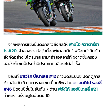
จากผลการแข่งขันดังกล่าวส่งผลให้
ฟาบิโอ กวาตาร์รา
โร่ #20
เจ้าของรางวัลรุ๊กกี้ออฟเดอะเยียร์ พร้อมนำทีมต้น
สังกัดอย่าง ปิโตรนาส ยามาฮ่า เอสอาร์ที ผงาดขึ้นครอง
บัลลังก์แชมป์ประจำปีประเภททีมอิสระได้สำเร็จ
ขณะที่
มาเวริค บีญาเลส #12
ดาวบิดสแปนิช ปิดฤดูกาล
ด้วยอันดับ 3 บนตารางแชมเปี้ยนชิพ ส่วน
วาเลนติโน่ รอสซี่
#46
บิดจบซีซั่นในอันดับ 7 ด้าน
ฟรังโก้ มอร์บิเดลลี่ #21
ทำผลงานรั้งอยู่ในอันดับ 10