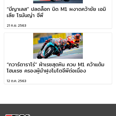
“บีญาเลส” ปลดล็อก บิด M1 ผงาดคว้าชัย เอมิ
เลีย โรมันญ่า จีพี
21 ก.ย. 2563
“กวาร์ตาราโร่” ฝ่าเรซสุดหิน ควบ M1 คว้าแต้ม
โฮมเรซ ครองผู้นำฝูงโมโตจีพีต่อเนื่อง
12 ต.ค. 2563