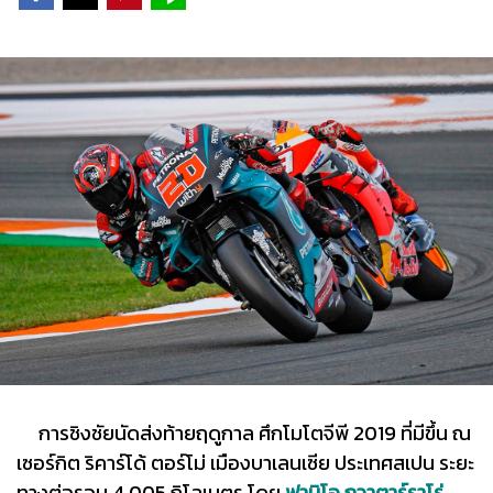
การชิงชัยนัดส่งท้ายฤดูกาล ศึกโมโตจีพี 2019 ที่มีขึ้น ณ
เซอร์กิต ริคาร์โด้ ตอร์โม่ เมืองบาเลนเซีย ประเทศสเปน ระยะ
ทางต่อรอบ 4.005 กิโลเมตร โดย
ฟาบิโอ กวาตาร์ราโร่