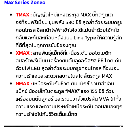
Max Series Zoneo
TMAX :
บัญญัติใหม่แห่งตระกูล MAX บิ๊กสกูตเต
อร์ท็อปพรีเมี่ยม ขุมพลัง 530 ซีซี สุดล้ำด้วยระบบครูซ
คอนโทรล ชิลหน้าไฟฟ้าเข้าโค้งได้แม่นยำด้วยโช้คหัว
กลับและกันสะเทือนหลังแบบ Link Type ให้ความรู้สึก
ที่ดีที่สุดในทุกการขับขี่ของคุณ
XMAX :
สายพันธุ์แม็กซ์ที่เหนือระดับ ออโตเมติก
สปอร์ตพรีเมี่ยม เครื่องยนต์บลูคอร์ 292 ซีซี โดดเด่น
ด้วยไฟ LED สุดล้ำด้วยระบบครูซคอนโทรล ที่จะมอบ
ความเร้าใจและสะดวกสบายในสไตล์ตระกูล MAX
NMAX :
เหนือระดับกับชีวิตเต็มแม็กซ์ ยามาฮ่าเอ็น
แม็กซ์ น้องเล็กในตระกูล
“MAX”
แรง 155 ซีซี ด้วย
เครื่องยนต์บลูคอร์ และระบบวาล์วแปรผัน VVA ให้ทั้ง
ความแรง และความประหยัดเหนือระดับ ตอบสนองทุก
ความเร้าใจไปกับชีวิตเต็มแม็กซ์