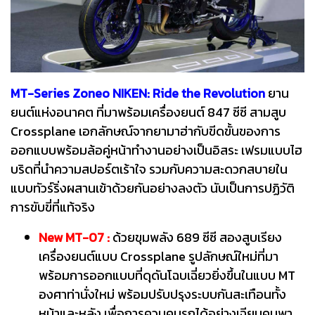
MT-Series Zoneo NIKEN: Ride the Revolution
ยาน
ยนต์แห่งอนาคต ที่มาพร้อมเครื่องยนต์ 847 ซีซี สามสูบ
Crossplane เอกลักษณ์จากยามาฮ่ากับขีดขั้นของการ
ออกแบบพร้อมล้อคู่หน้าทำงานอย่างเป็นอิสระ เฟรมแบบไฮ
บริดที่นำความสปอร์ตเร้าใจ รวมกับความสะดวกสบายใน
แบบทัวร์ริ่งผสานเข้าด้วยกันอย่างลงตัว นับเป็นการปฏิวัติ
การขับขี่ที่แท้จริง
New MT-07 :
ด้วยขุมพลัง 689 ซีซี สองสูบเรียง
เครื่องยนต์แบบ Crossplane รูปลักษณ์ใหม่ที่มา
พร้อมการออกแบบที่ดุดันโฉบเฉี่ยวยิ่งขึ้นในแบบ MT
องศาท่านั่งใหม่ พร้อมปรับปรุงระบบกันสะเทือนทั้ง
หน้าและหลัง เพื่อการควบคุมรถได้อย่างเฉียบคมพา