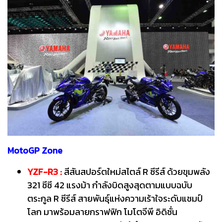
MotoGP Zone
YZF-R3 :
สีสันสปอร์ตใหม่สไตล์ R ซีรีส์ ด้วยขุมพลัง
321 ซีซี 42 แรงม้า กำลังบิดสูงสุดตามแบบฉบับ
ตระกูล R ซีรีส์ สายพันธุ์แห่งความเร้าใจระดับแชมป์
โลก มาพร้อมลายกราฟฟิก โมโตจีพี อิดิชั่น