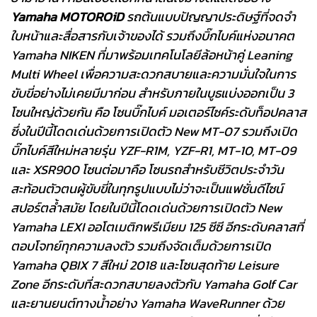
Yamaha MOTOROiD
รถต้นแบบปัญญาประดิษฐ์ที่จดจำ
ใบหน้าและสื่อสารกับเจ้าของได้ รวมถึงบิ๊กไบค์แห่งอนาคต
Yamaha NIKEN ที่มาพร้อมเทคโนโลยีล้อหน้าคู่ Leaning
Multi Wheel เพื่อความสะดวกสบายและความมั่นใจในการ
ขับขี่อย่างไม่เคยมีมาก่อน สำหรับภายในบูธแบ่งออกเป็น 3
โซนใหญ่ด้วยกัน คือ โซนบิ๊กไบค์ มอเตอร์ไซค์ระดับท็อปคลาส
ซึ่งในปีนี้โดดเด่นด้วยการเปิดตัว New MT-07 รวมถึงเปิด
บิ๊กไบค์สีใหม่หลายรุ่น YZF-R1M, YZF-R1, MT-10, MT-09
และ XSR900 โซนต่อมาคือ โซนรถสำหรับชีวิตประจำวัน
สะท้อนตัวตนผู้ขับขี่ในทุกรูปแบบไม่ว่าจะเป็นแฟชั่นดีไซน์
สปอร์ตล้ำสมัย โดยในปีนี้โดดเด่นด้วยการเปิดตัว New
Yamaha LEXI ออโตเมติกพรีเมียม 125 ซีซี อีกระดับคลาสที่
ตอบโจทย์ทุกความลงตัว รวมถึงจัดเต็มด้วยการเปิด
Yamaha QBIX 7 สีใหม่ 2018 และโซนสุดท้าย Leisure
Zone อีกระดับที่สะดวกสบายลงตัวกับ Yamaha Golf Car
และยานยนต์ทางน้ำอย่าง Yamaha WaveRunner ด้วย