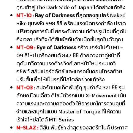
คุณเข้าสู่ The Dark Side of Japan ได้อย่างแท้จริง
MT-10 :
Ray of Darkness
ที่สุดของซูเปอร์ Naked
Bike ขุมพลัง 998 ซีซี พร้อมแรงบิดทรงกำลัง ปราด
เปรียวทุกการขับขี่ ยกระดับความเท่ด้วยรูปโฉมที่ดุดัน
ถึงเวลาแล้วที่จะได้สัมผัสกับด้านมืดขั้นสุดในตัวคุณ
MT-09 :
Eye of Darkness
กร้าวแกร่งไปกับ MT-
09 สีใหม่ เครื่องยนต์ 847 ซีซี ด้วยดวงตาคู่หน้าที่
ดุดัน ทวีความแรงด้วยวิงก์เลทหน้าใหม่ ระบบควิ
กชิพท์ สลิปเปอร์คลัตช์ และแทรคชั่นคอนโทรลท้าย
ปรับสั้นเพื่อให้เป็นรถที่มีสไตล์อย่างแท้จริง
MT-03 :
สปอร์ตเนคเก็ตพันธุ์ดุ ขุมกำลัง 321 ซีซี รูป
ลักษณ์โฉบเฉี่ยว ดีไซน์ตัวรถแบบ X-Movement เน้น
ความแรงและความคล่องตัว ให้อารมณ์การควบคุมที่
ง่ายและสนุกในแบบ Master of Torque ที่ให้ความ
เร้าใจใหม่สไตล์ MT-Series
M-SLAZ :
สีสัน พันธุ์ซ่า ล่าสุดของสตรีทไบค์ ประกาศ