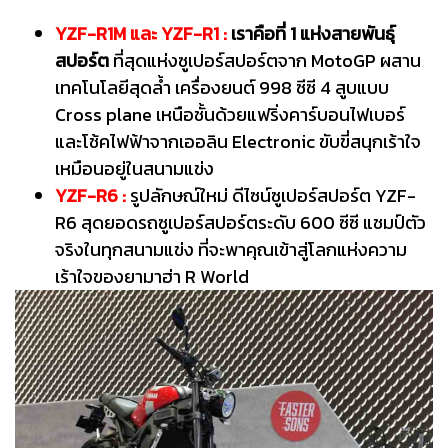
YZF-R1M และ YZF-R1 :
เราคือที่ 1 แห่งสายพันธุ์
สปอร์ต
ที่สุดแห่งซูเปอร์สปอร์ตจาก MotoGP ผสาน
เทคโนโลยีสุดล้ำ เครื่องยนต์ 998 ซีซี 4 สูบแบบ
Cross plane เหนือชั้นด้วยแฟริ่งคาร์บอนไฟเบอร์
และโช้คไฟฟ้าจากเออลิน Electronic ขับขี่สนุกเร้าใจ
เหมือนอยู่ในสนามแข่ง
YZF-R6 :
รูปลักษณ์ใหม่ ดีไซน์ซูเปอร์สปอร์ต YZF-
R6 สุดยอดรถซูเปอร์สปอร์ตระดับ 600 ซีซี แชมป์ตัว
จริงในทุกสนามแข่ง ที่จะพาคุณเข้าสู่โลกแห่งความ
เร้าใจของยามาฮ่า R World