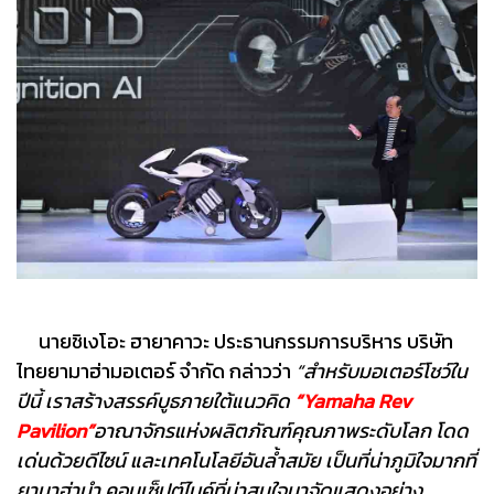
นายชิเงโอะ ฮายาคาวะ ประธานกรรมการบริหาร บริษัท
ไทยยามาฮ่ามอเตอร์ จำกัด กล่าวว่า
“สำหรับมอเตอร์โชว์ใน
ปีนี้ เราสร้างสรรค์บูธภายใต้แนวคิด
“Yamaha Rev
Pavilion”
อาณาจักรแห่งผลิตภัณฑ์คุณภาพระดับโลก โดด
เด่นด้วยดีไซน์ และเทคโนโลยีอันล้ำสมัย เป็นที่น่าภูมิใจมากที่
ยามาฮ่านำ คอนเซ็ปต์ไบค์ที่น่าสนใจมาจัดแสดงอย่าง