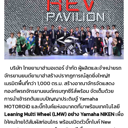
บริษัท ไทยยามาฮ่ามอเตอร์ จำกัด ผู้ผลิตและจำหน่ายรถ
จักรยานยนต์ยามาฮ่าสร้างปรากฏการณ์สุดยิ่งใหญ่!!
เนรมิตพื้นที่กว่า 1,000 ตร.ม. สร้างอาณาจักรจัดแสดง
กองทัพรถจักรยานยนต์ครบทุกซีรีส์พร้อม จัดเต็มด้วย
การนำเข้ารถต้นแบบปัญญาประดิษฐ์ Yamaha
MOTOROiD และบิ๊กไบค์แห่งอนาคตที่มาพร้อมเทคโนโลยี
Leaning Multi Wheel (LMW) อย่าง Yamaha NIKEN
เพื่อ
ให้คนไทยได้สัมผัสก่อนใคร พร้อมเปิดตัวบิ๊กไบค์ New