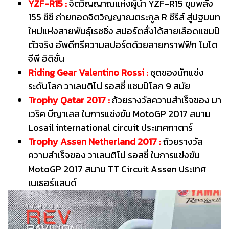
YZF-R15 :
จิตวิญญาณแห่งผู้นำ YZF-R15 ขุมพลัง
155 ซีซี ถ่ายทอดจิตวิญญาณตระกูล R ซีรีส์ สู่ปฐมบท
ใหม่แห่งสายพันธุ์เรซซิ่ง สปอร์ตสั่งได้สายเลือดแชมป์
ตัวจริง อัพดีกรีความสปอร์ตด้วยลายกราฟฟิก โมโต
จีพี อิดิชั่น
Riding Gear Valentino Rossi :
ชุดของนักแข่ง
ระดับโลก วาเลนติโน่ รอสซี่ แชมป์โลก 9 สมัย
Trophy Qatar 2017 :
ถ้วยรางวัลความสำเร็จของ มา
เวริค บีญาเลส ในการแข่งขัน MotoGP 2017 สนาม
Losail international circuit ประเทศกาตาร์
Trophy Assen Netherland 2017 :
ถ้วยรางวัล
ความสำเร็จของ วาเลนติโน่ รอสซี่ ในการแข่งขัน
MotoGP 2017 สนาม TT Circuit Assen ประเทศ
เนเธอร์แลนด์