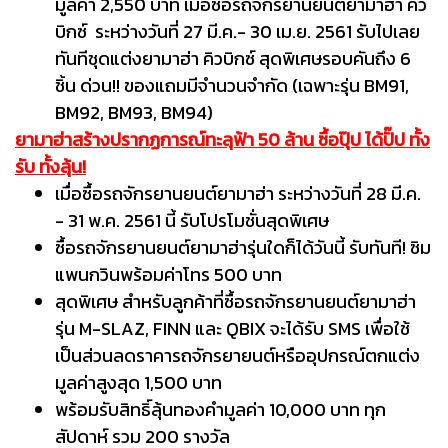
มูลค่า 2,550 บาท เมื่อซื้อรถจักรยานยนต์ยามาฮ่า คิว
บิกซ์ ระหว่างวันที่ 27 มี.ค.- 30 เม.ย. 2561 รับไปเลย
ทันทีชุดแต่งยามาฮ่า คิวบิกซ์ สุดพิเศษรอบคันถึง 6
ชิ้น ด่วน!! ของแถมมีจำนวนจำกัด (เฉพาะรุ่น BM91,
BM92, BM93, BM94)
ยามาฮ่าสร้างปรากฏการณ์ทะลุฟ้า 50 ล้าน ซื้อปุ๊ป ได้ปั๊ป ทั้ง
รับ ทั้งลุ้น!
เมื่อซื้อรถจักรยานยนต์ยามาฮ่า ระหว่างวันที่ 28 มี.ค.
- 31 พ.ค. 2561 นี้ รับโปรโมชั่นสุดพิเศษ
ซื้อรถจักรยานยนต์ยามาฮ่ารุ่นใดก็ได้วันนี้ รับทันที! ซิม
แพนกวินพร้อมค่าโทร 500 บาท
สุดพิเศษ สำหรับลูกค้าที่ซื้อรถจักรยานยนต์ยามาฮ่า
รุ่น M-SLAZ, FINN และ QBIX จะได้รับ SMS เพื่อใช้
เป็นส่วนลดราคารถจักรยายนต์หรืออุปกรณ์ตกแต่ง
มูลค่าสูงสุด 1,500 บาท
พร้อมรับสิทธิ์ลุ้นทองคำมูลค่า 10,000 บาท ทุก
สัปดาห์ รวม 200 รางวัล