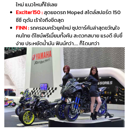
ใหม่ แนวไหนก็ใช่เลย
Exciter150 :
สุดยอดรถ Moped สไตล์สปอร์ต 150
ซีซี ดุดัน เร้าใจถึงขีดสุด
FINN :
รถครอบครัวยุคใหม่ ซุปตาร์คันล่าสุดขวัญใจ
คนไทย ดีไซน์พรีเมี่ยมทั้งคัน สะดวกสบาย แรงดี ขับขี่
ง่าย ประหยัดน้ำมัน ฟินน์กว่า.... ก็โดนกว่า