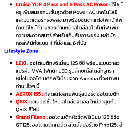
Cruise YDR 4 Pass and 6 Pass AC Power :
ดีไซน์
หรู เพิ่มสมรรถนะขั้นสุดด้วย Power AC เทคโนโลยี
และแบตเตอรี่ทรงพลัง มาพร้อมชุดตกแต่งไฟหน้าไฟ
ท้าย ดีไซน์ที่วางของด้านหน้าสไตล์ออโตโมทีฟ เพิ่ม
ความสะดวกสบายสำหรับเก็บสัมภาระของเหล่านัก
กอล์ฟ มีทั้งแบบ 4 ที่นั่ง และ 6 ที่นั่ง
Lifestyle Zone
LEXI :
ออโตเมติกพรีเมี่ยม 125 ซีซี พร้อมระบบวาล์ว
แปรผัน VVA ไฟหน้า LED รูปลักษณ์สไตล์หรูหรา
หนึ่งในออโตเมติกพรีเมี่ยมจาก Yamaha ที่จะมาพบ
ท่าน เร็วๆ นี้
AEROX 155 :
ที่สุดแห่งสายพันธุ์สปอร์ตออโตเมติก
QBIX :
เจเนอเรชั่นใหม่ สไตล์ดิจิตอล ใหม่ล่าสุดกับ
QBIX สีใหม่
Grand Filano :
ออโตเมติกหัวฉีดพรีเมี่ยม 125 ซีซีo
GT125: ออโตเมติกหัวฉีด สไตล์สปอร์ตo Fino125: สี