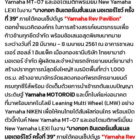
Yamaha MT-07 และออโตเมติกพรีเมี่ยม New Yamaha
LEXI ในงาน
“บางกอก อินเตอร์เนชั่นแนล มอเตอร์โชว์ ครั้ง
ที่ 39”
ภายใต้คอนเซ็ปต์บูธ
“Yamaha Rev Pavilion”
ตอกย้ำแนวคิดองค์กร ในการสร้างสรรค์ยนตรกรรมเพื่อ
ก้าวข้ามทุกขีดจำกัด พร้อมข้อเสนอสุดพิเศษมากมาย
ระหว่างวันที่ 28 มีนาคม - 8 เมษายน 2561 ณ อาคารชาเลน
เจอร์ ฮอลล์ 1 อิมแพ็ค เมืองทองธานีบริษัท ไทยยามาฮ่า
มอเตอร์ จำกัด ผู้ผลิตและจำหน่ายรถจักรยานยนต์ยามาฮ่า
สร้างปรากฏการณ์สุดยิ่งใหญ่!! เนรมิตพื้นที่กว่า 1,000
ตร.ม. สร้างอาณาจักรจัดแสดงกองทัพรถจักรยานยนต์
ครบทุกซีรีส์พร้อม จัดเต็มด้วยการนำเข้ารถต้นแบบปัญญา
ประดิษฐ์
Yamaha MOTOROiD
และบิ๊กไบค์แห่งอนาคต
ที่มาพร้อมเทคโนโลยี Leaning Multi Wheel (LMW) อย่าง
Yamaha NIKEN เพื่อให้คนไทยได้สัมผัสก่อนใคร พร้อมเปิด
ตัวบิ๊กไบค์ New Yamaha MT-07 และออโตเมติกพรีเมี่ยม
New Yamaha LEXI ในงาน
“บางกอก อินเตอร์เนชั่นแนล
มอเตอร์โชว์ ครั้งที่ 39”
ภายใต้คอนเซ็ปต์บูธ
“Yamaha Rev