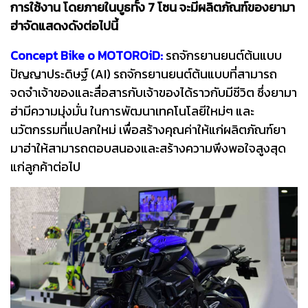
การใช้งาน โดยภายในบูธทั้ง 7 โซน จะมีผลิตภัณฑ์ของยามา
ฮ่าจัดแสดงดังต่อไปนี้
Concept Bike o MOTOROiD:
รถจักรยานยนต์ต้นแบบ
ปัญญาประดิษฐ์ (AI) รถจักรยานยนต์ต้นแบบที่สามารถ
จดจำเจ้าของและสื่อสารกับเจ้าของได้ราวกับมีชีวิต ซึ่งยามา
ฮ่ามีความมุ่งมั่น ในการพัฒนาเทคโนโลยีใหม่ๆ และ
นวัตกรรมที่แปลกใหม่ เพื่อสร้างคุณค่าให้แก่ผลิตภัณฑ์ยา
มาฮ่าให้สามารถตอบสนองและสร้างความพึงพอใจสูงสุด
แก่ลูกค้าต่อไป