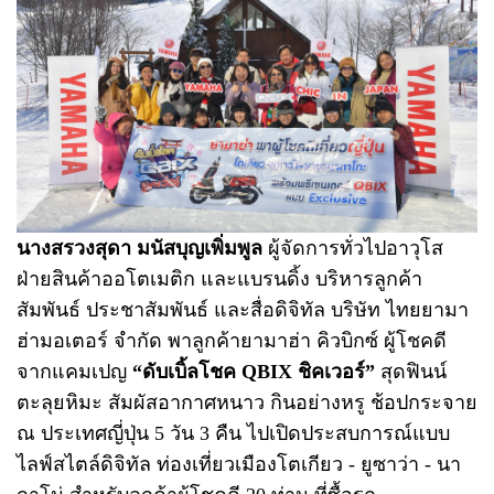
นางสรวงสุดา มนัสบุญเพิ่มพูล
ผู้จัดการทั่วไปอาวุโส
ฝ่ายสินค้าออโตเมติก และแบรนดิ้ง บริหารลูกค้า
สัมพันธ์ ประชาสัมพันธ์ และสื่อดิจิทัล บริษัท ไทยยามา
ฮ่ามอเตอร์ จำกัด พาลูกค้ายามาฮ่า คิวบิกซ์ ผู้โชคดี
จากแคมเปญ
“ดับเบิ้ลโชค QBIX ชิคเวอร์”
สุดฟินน์
ตะลุยหิมะ สัมผัสอากาศหนาว กินอย่างหรู ช้อปกระจาย
ณ ประเทศญี่ปุ่น 5 วัน 3 คืน ไปเปิดประสบการณ์แบบ
ไลฟ์สไตล์ดิจิทัล ท่องเที่ยวเมืองโตเกียว - ยูซาว่า - นา