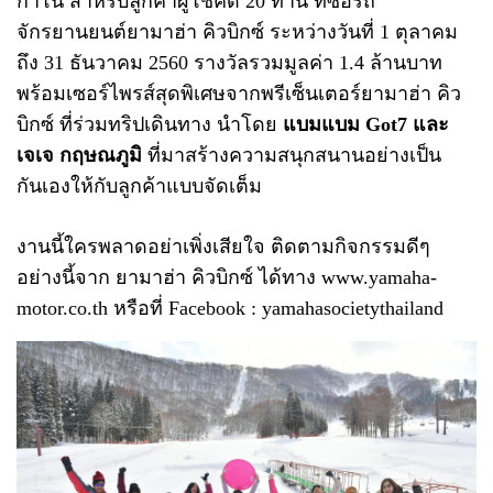
กาโน่ สำหรับลูกค้าผู้โชคดี 20 ท่าน ที่ซื้อรถ
จักรยานยนต์ยามาฮ่า คิวบิกซ์ ระหว่างวันที่ 1 ตุลาคม
ถึง 31 ธันวาคม 2560 รางวัลรวมมูลค่า 1.4 ล้านบาท
พร้อมเซอร์ไพรส์สุดพิเศษจากพรีเซ็นเตอร์ยามาฮ่า คิว
บิกซ์ ที่ร่วมทริปเดินทาง นำโดย
แบมแบม Got7 และ
เจเจ กฤษณภูมิ
ที่มาสร้างความสนุกสนานอย่างเป็น
กันเองให้กับลูกค้าแบบจัดเต็ม
งานนี้ใครพลาดอย่าเพิ่งเสียใจ ติดตามกิจกรรมดีๆ
อย่างนี้จาก ยามาฮ่า คิวบิกซ์ ได้ทาง www.yamaha-
motor.co.th หรือที่ Facebook : yamahasocietythailand