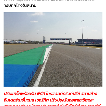
ครบทุกโค้งในสนาม
ปรับแทร็กพร้อมรับ พีทีที ไทยแลนด์กรังด์ปรีซ์ สนามช้าง
อินเตอร์เนชั่นแนล เซอร์กิต ปรับปรุงรันออฟแอเรียและ