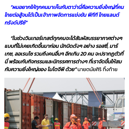
“ผมอยากให้ทุกคนมาเห็นกับตาว่านี่คือความยิ่งใหญ่ที่คน
ไทยต่อสู้จนได้เป็นเจ้าภาพจัดการแข่งขัน พีทีที ไทยแลนด์​
กรังด์ปรีซ์”
“ในช่วงวินเทอร์เทสต์ทุกคนจะได้สัมผัสบรรยากาศต่างๆ
แบบที่ไม่เคยเกิดขึ้นมาก่อน นักบิดดังๆ อย่าง รอสซี่, มาร์
เกซ, ลอเรนโซ รวมถึงคนอื่นๆ อีกเกิน 20 คน จะปรากฏตัวที่
นี่ พร้อมกับกิจกรรมและนิทรรศการต่างๆ ที่เราจัดขึ้นให้สม
กับความยิ่งใหญ่ของ โมโตจีพี ด้วย”
นายตนัยศิริ ทิ้งท้าย