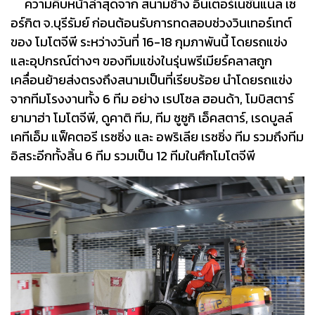
ความคืบหน้าล่าสุดจาก สนามช้าง อินเตอร์เนชั่นแนล เซ
อร์กิต จ.บุรีรัมย์ ก่อนต้อนรับการทดสอบช่วงวินเทอร์เทต์
ของ โมโตจีพี ระหว่างวันที่ 16-18 กุมภาพันนี้ โดยรถแข่ง
และอุปกรณ์ต่างๆ ของทีมแข่งในรุ่นพรีเมียร์คลาสถูก
เคลื่อนย้ายส่งตรงถึงสนามเป็นที่เรียบร้อย นำโดยรถแข่ง
จากทีมโรงงานทั้ง 6 ทีม อย่าง เรปโซล ฮอนด้า, โมบิสตาร์​
ยามาฮ่า โมโตจีพี, ดูคาติ ทีม, ทีม ซูซูกิ เอ็คสตาร์,​ เรดบูลล์
เคทีเอ็ม แฟ็คตอรี เรซซิ่ง และ อพริเลีย เรซซิ่ง ทีม รวมถึงทีม
อิสระอีกทั้งสิ้น 6 ทีม รวมเป็น 12 ทีมในศึกโมโตจีพี