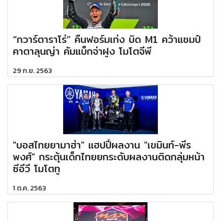
“กวาร์ตาราโร่” คืนฟอร์มเก่ง บิด M1 คว้าแชมป์
คาตาลุนญ่า คัมแบ็กจ่าฝูง โมโตจีพี
29 ก.ย. 2563
"บอสไทยยามาฮ่า" แฮปปี้ผลงาน "เขมินท์-พีร
พงศ์" กระตุ้นเด็กไทยยกระดับผลงานติดกลุ่มหน้า
ซีอีวี โมโตทู
1 ต.ค. 2563