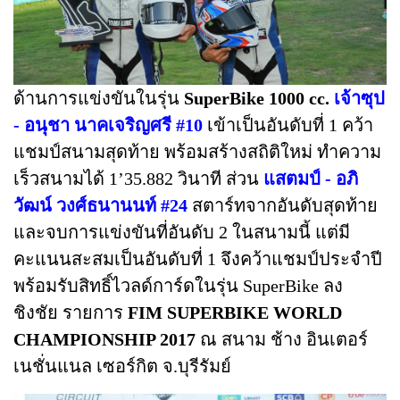
ด้านการแข่งขันในรุ่น
SuperBike 1000 cc.
เจ้าซุป
- อนุชา นาคเจริญศรี #10
เข้าเป็นอันดับที่ 1 คว้า
แชมป์สนามสุดท้าย พร้อมสร้างสถิติใหม่ ทำความ
เร็วสนามได้ 1’35.882 วินาที ส่วน
แสตมป์ - อภิ
วัฒน์ วงศ์ธนานนท์ #24
สตาร์ทจากอันดับสุดท้าย
และจบการแข่งขันที่อันดับ 2 ในสนามนี้ แต่มี
คะแนนสะสมเป็นอันดับที่ 1 จึงคว้าแชมป์ประจำปี
พร้อมรับสิทธิ์ไวลด์การ์ดในรุ่น SuperBike ลง
ชิงชัย รายการ
FIM SUPERBIKE WORLD
CHAMPIONSHIP 2017
ณ สนาม ช้าง อินเตอร์
เนชั่นแนล เซอร์กิต จ.บุรีรัมย์