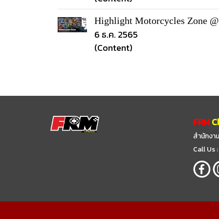
Highlight Motorcycles Zone @
6 ธ.ค. 2565
(Content)
FRM
C
สำนักงาน
Call Us