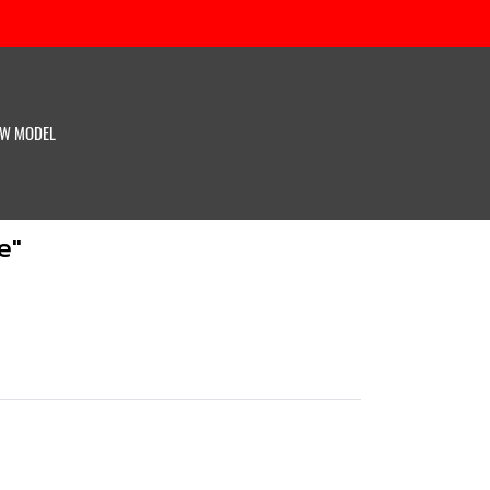
W MODEL
e"