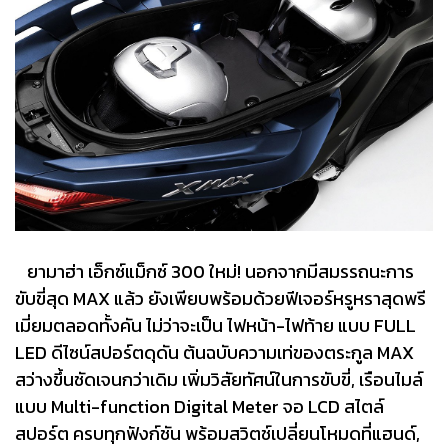
ยามาฮ่า เอ็กซ์แม็กซ์ 300 ใหม่! นอกจากมีสมรรถนะการ
ขับขี่สุด MAX แล้ว ยังเพียบพร้อมด้วยฟีเจอร์หรูหราสุดพรี
เมี่ยมตลอดทั้งคัน ไม่ว่าจะเป็น ไฟหน้า-ไฟท้าย แบบ FULL
LED ดีไซน์สปอร์ตดุดัน ต้นฉบับความเท่ของตระกูล MAX
สว่างขึ้นชัดเจนกว่าเดิม เพิ่มวิสัยทัศน์ในการขับขี่, เรือนไมล์
แบบ Multi-function Digital Meter จอ LCD สไตล์
สปอร์ต ครบทุกฟังก์ชัน พร้อมสวิตช์เปลี่ยนโหมดที่แฮนด์,