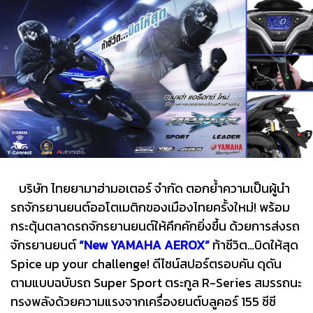
บริษัท ไทยยามาฮ่ามอเตอร์ จำกัด ตอกย้ำความเป็นผู้นำ
รถจักรยานยนต์ออโตเมติกของเมืองไทยครั้งใหม่! พร้อม
กระตุ้นตลาดรถจักรยานยนต์ให้คึกคักยิ่งขึ้น ด้วยการส่งรถ
จักรยานยนต์
“New YAMAHA AEROX”
ท้าชีวิต…บิดให้สุด
Spice up your challenge! ดีไซน์สปอร์ตรอบคัน ดุดัน
ตามแบบฉบับรถ Super Sport ตระกูล R-Series สมรรถนะ
ทรงพลังด้วยความแรงจากเครื่องยนต์บลูคอร์ 155 ซีซี