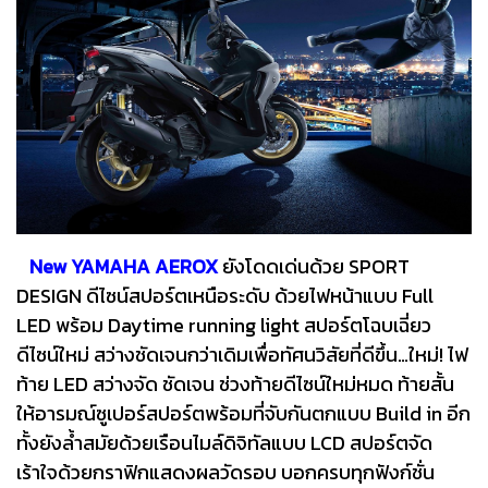
New YAMAHA AEROX
ยังโดดเด่นด้วย SPORT
DESIGN ดีไซน์สปอร์ตเหนือระดับ ด้วยไฟหน้าแบบ Full
LED พร้อม Daytime running light สปอร์ตโฉบเฉี่ยว
ดีไซน์ใหม่ สว่างชัดเจนกว่าเดิมเพื่อทัศนวิสัยที่ดีขึ้น…ใหม่! ไฟ
ท้าย LED สว่างจัด ชัดเจน ช่วงท้ายดีไซน์ใหม่หมด ท้ายสั้น
ให้อารมณ์ซูเปอร์สปอร์ตพร้อมที่จับกันตกแบบ Build in อีก
ทั้งยังล้ำสมัยด้วยเรือนไมล์ดิจิทัลแบบ LCD สปอร์ตจัด
เร้าใจด้วยกราฟิกแสดงผลวัดรอบ บอกครบทุกฟังก์ชั่น