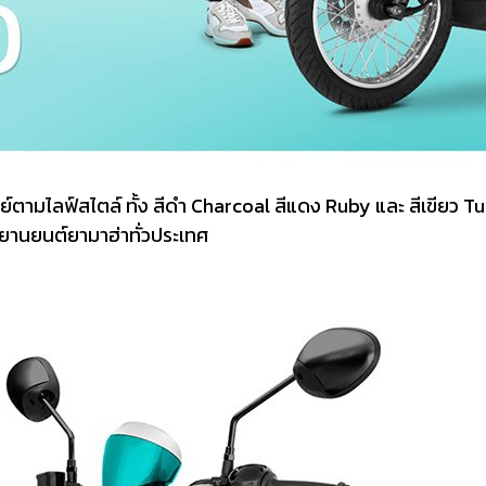
จทย์ตามไลฟ์สไตล์ ทั้ง สีดำ Charcoal สีแดง Ruby และ สีเขีย
กรยานยนต์ยามาฮ่าทั่วประเทศ