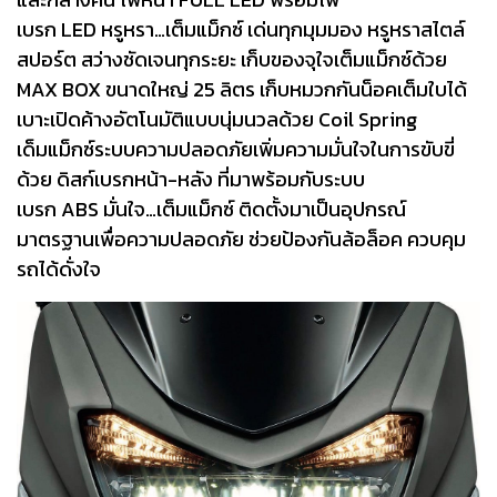
เบรก LED หรูหรา…เต็มแม็กซ์ เด่นทุกมุมมอง หรูหราสไตล์
สปอร์ต สว่างชัดเจนทุกระยะ เก็บของจุใจเต็มแม็กซ์ด้วย
MAX BOX ขนาดใหญ่ 25 ลิตร เก็บหมวกกันน็อคเต็มใบได้
เบาะเปิดค้างอัตโนมัติแบบนุ่มนวลด้วย Coil Spring
เด็มแม็กซ์ระบบความปลอดภัยเพิ่มความมั่นใจในการขับขี่
ด้วย ดิสก์เบรกหน้า-หลัง ที่มาพร้อมกับระบบ
เบรก ABS มั่นใจ…เต็มแม็กซ์ ติดตั้งมาเป็นอุปกรณ์
มาตรฐานเพื่อความปลอดภัย ช่วยป้องกันล้อล็อค ควบคุม
รถได้ดั่งใจ