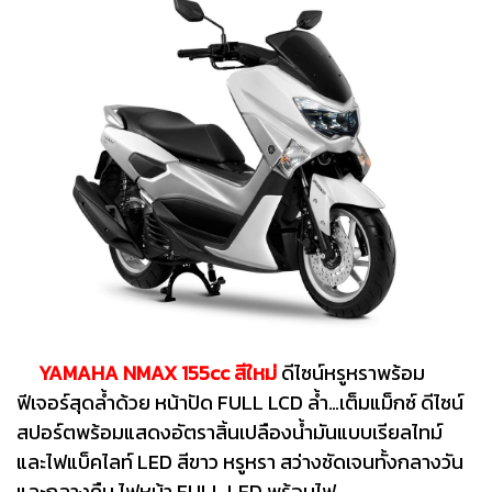
YAMAHA NMAX 155cc สีใหม่
ดีไซน์หรูหราพร้อม
ฟีเจอร์สุดล้ำด้วย หน้าปัด FULL LCD ล้ำ…เต็มแม็กซ์ ดีไซน์
สปอร์ตพร้อมแสดงอัตราสิ้นเปลืองน้ำมันแบบเรียลไทม์
และไฟแบ็คไลท์ LED สีขาว หรูหรา สว่างชัดเจนทั้งกลางวัน
และกลางคืน ไฟหน้า FULL LED พร้อมไฟ