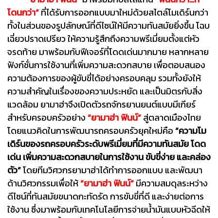
โดนกว่า”
ที่ได้รับการออกแบบมาใหม่ด้วยสไตล์โมเดิร์นกว่า
ทั้งในส่วนของรูปลักษณ์ที่ดีไซน์ให้มีความทันสมัยยิ่งขึ้น โฉบ
เฉี่ยวปราดเปรียว ให้ความรู้สึกถึงความพรีเมี่ยมตั้งแต่หัว
จรดท้าย มาพร้อมกับฟีเจอร์ที่โดดเด่นมากมาย หลากหลาย
ฟังก์ชั่นการใช้งานที่เพิ่มความสะดวกสบาย เพื่อตอบสนอง
ความต้องการของผู้ขับขี่ได้อย่างครอบคลุม รวมทั้งยังให้
ความสำคัญในเรื่องของความประหยัด และเป็นมิตรกับสิ่ง
แวดล้อม ยามาฮ่าจึงเปิดตัวรถจักรยานยนต์แบบมีเกียร์
สำหรับครอบครัวอย่าง
“ยามาฮ่า ฟินน์”
สู่ตลาดเมืองไทย
โดยแนวคิดในการพัฒนารถครอบครัวยุคใหม่คือ
“ความโม
เดิร์นของรถครอบครัวระดับพรีเมี่ยมที่มีความทันสมัย โดด
เด่น เพิ่มความสะดวกสบายในการใช้งาน ขับขี่ง่าย และคล่อง
ตัว”
โดยทีมวิศวกรยามาฮ่าได้ทำการออกแบบ และพัฒนา
ด้านวิศวกรรมเพื่อให้
“ยามาฮ่า ฟินน์”
มีความสมดุลระหว่าง
ดีไซน์ที่ทันสมัยขนาดกะทัดรัด การขับขี่ที่ดี และง่ายต่อการ
ใช้งาน ซึ่งมาพร้อมกับเทคโนโลยีการจ่ายน้ำมันแบบหัวฉีดให้