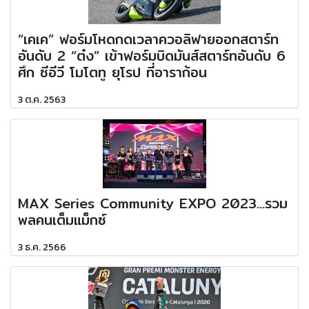
“เคเค” ฟอร์มโหดกดเวลาควอลิฟายออกสตาร์ท
อันดับ 2 “ต๋ง” เข้าฟอร์มบิดมันส์สตาร์ทอันดับ 6
ศึก ซีอีวี โมโตทู ยุโรป ที่อาราก้อน
3 ต.ค. 2563
MAX Series Community EXPO 2023...รวม
พลคนเต็มแม็กซ์
3 ธ.ค. 2566