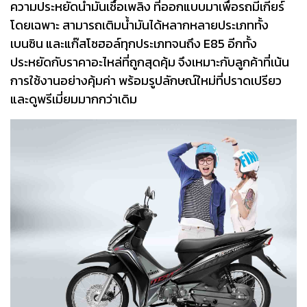
ความประหยัดน้ำมันเชื้อเพลิง ที่ออกแบบมาเพื่อรถมีเกียร์
โดยเฉพาะ สามารถเติมน้ำมันได้หลากหลายประเภททั้ง
เบนซิน และแก๊สโซฮอล์ทุกประเภทจนถึง E85 อีกทั้ง
ประหยัดกับราคาอะไหล่ที่ถูกสุดคุ้ม จึงเหมาะกับลูกค้าที่เน้น
การใช้งานอย่างคุ้มค่า พร้อมรูปลักษณ์ใหม่ที่ปราดเปรียว
และดูพรีเมี่ยมมากกว่าเดิม