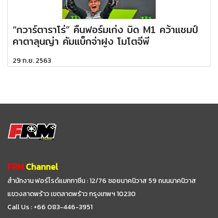
“กวาร์ตาราโร่” คืนฟอร์มเก่ง บิด M1 คว้าแชมป์
คาตาลุนญ่า คัมแบ็กจ่าฝูง โมโตจีพี
29 ก.ย. 2563
FRM
Channel
สำนักงาน ฟอร์ไรด์แมกกาซีน : 12/76 ซอยนาคนิวาส 59
ถนนนาคนิวาส
แขวงลาดพร้าว เขตลาดพร้าว กรุงเทพฯ 10230
Call Us : +66 083-446-3951