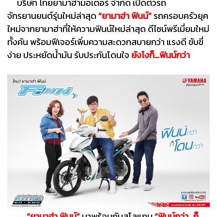
บริษัท ไทยยามาฮ่ามอเตอร์ จำกัด เปิดตัวรถ
จักรยานยนต์รุ่นใหม่ล่าสุด
“ยามาฮ่า ฟินน์”
รถครอบครัวยุค
ใหม่จากยามาฮ่าที่ให้ความฟินน์ใหม่ล่าสุด ดีไซน์พรีเมี่ยมใหม่
ทั้งคัน พร้อมฟีเจอร์เพิ่มความสะดวกสบายกว่า แรงดี ขับขี่
ง่าย ประหยัดน้ำมัน รับประกันโดนใจ
ยังไงก็…ฟินน์กว่า
“
ย
ามาฮ่า ฟินน์”
มาพร้อมกับสโลแกน
“ฟินน์กว่า…ก็